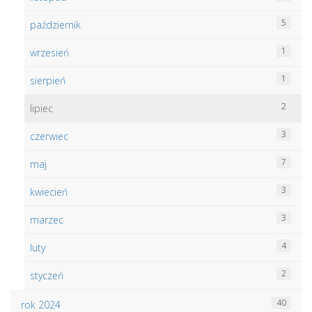
5
październik
1
wrzesień
1
sierpień
2
lipiec
3
czerwiec
7
maj
3
kwiecień
3
marzec
4
luty
2
styczeń
40
rok 2024