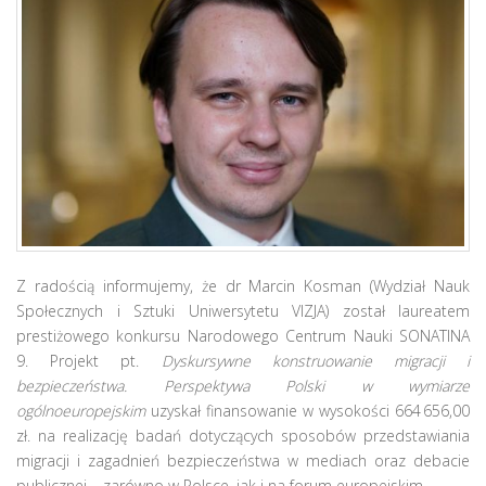
Z radością informujemy, że dr Marcin Kosman (
Wydział Nauk
Społecznych i Sztuki Uniwersytetu VIZJA)
został laureatem
prestiżowego konkursu Narodowego Centrum Nauki SONATINA
9. Projekt pt.
Dyskursywne konstruowanie migracji i
bezpieczeństwa. Perspektywa Polski w wymiarze
ogólnoeuropejskim
uzyskał finansowanie w wysokości 664 656,00
zł. na realizację badań dotyczących sposobów przedstawiania
migracji i zagadnień bezpieczeństwa w mediach oraz debacie
publicznej – zarówno w Polsce, jak i na forum europejskim.