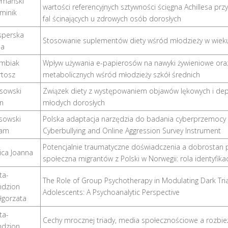
ymański
wartości referencyjnych sztywności ścięgna Achillesa przy 
minik
fal ścinających u zdrowych osób dorosłych
sperska
Stosowanie suplementów diety wśród młodzieży w wiek
na
mbiak
Wpływ używania e-papierosów na nawyki żywieniowe ora
rtosz
metabolicznych wśród młodzieży szkół średnich
sowski
Związek diety z występowaniem objawów lękowych i dep
an
młodych dorosłych
sowski
Polska adaptacja narzędzia do badania cyberprzemocy i 
am
Cyberbullying and Online Aggression Survey Instrument
Potencjalnie traumatyczne doświadczenia a dobrostan ps
ica Joanna
społeczna migrantów z Polski w Norwegii: rola identyfika
ta-
The Role of Group Psychotherapy in Modulating Dark Tri
ndzion
Adolescents: A Psychoanalytic Perspective
łgorzata
ta-
Cechy mrocznej triady, media społecznościowe a rozbi
ndzion