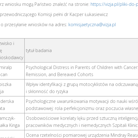
rz wniosku mogą Państwo znaleźć na stronie:
https://vizja.pl/pliki-do
 przewodniczącego Komisji pełni dr Kacper Łukasiewicz
 o przesyłanie wniosków na adres:
komisjaetyczna@vizja.pl
wisko i
ę
tytuł badania
ioskodawcy
miralp
Psychological Distress in Parents of Children with Cance
acan
Remission, and Bereaved Cohorts
piszka
Wpływ identyfikacji z grupą motocyklistów na odczuwaną 
cja
i skłonność do ryzyka
iderska
Psychologiczne uwarunkowania motywacji do nauki wśró
ata
podstawowej: rola perfekcjonizmu oraz poczucia własn
amczyk-
Osobowościowe korelaty lęku przed sztuczną inteligenc
ałka Kinga
pracowników medycznych i niemedycznych Szpitali Klini
Ocena rzetelności pomiarowej urządzenia Mindray Reason