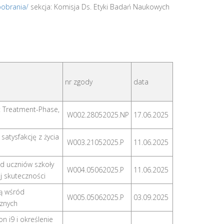
-pobrania/
sekcja: Komisja Ds. Etyki Badań Naukowych
nr zgody
data
r: Treatment-Phase,
W002.28052025.NP
17.06.2025
satysfakcję z życia
W003.21052025.P
11.06.2025
d uczniów szkoły
W004.05062025.P
11.06.2025
ej skuteczności
ją wśród
W005.05062025.P
03.09.2025
cznych
 i9 i określenie