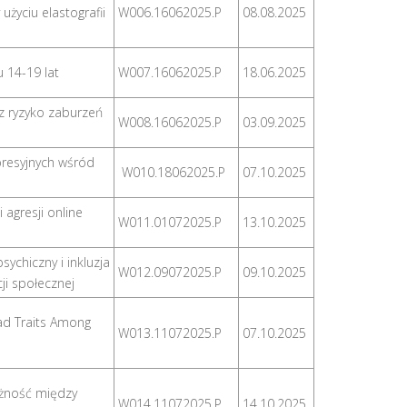
użyciu elastografii
W006.16062025.P
08.08.2025
u 14-19 lat
W007.16062025.P
18.06.2025
z ryzyko zaburzeń
W008.16062025.P
03.09.2025
resyjnych wśród
W010.18062025.P
07.10.2025
agresji online
W011.01072025.P
13.10.2025
ychiczny i inkluzja
W012.09072025.P
09.10.2025
cji społecznej
ad Traits Among
W013.11072025.P
07.10.2025
eżność między
W014.11072025.P
14.10.2025