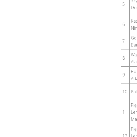
Sz
5
Do
Ka
6
Ni
Ge
7
Ba
Wą
8
Al
Bo
9
Ad
10
Pal
Pię
11
Le
Ma
Pię
12
Le