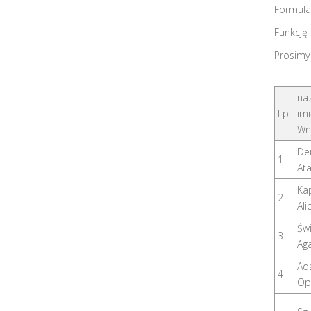
Formula
Funkcję
Prosimy
naz
Lp.
imi
Wn
De
1
At
Ka
2
Ali
Św
3
Ag
Ad
4
Op