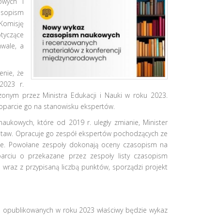
owych i
asopism
Komisję
tyczące
wale, a
nie, że
2023 r.
zonym przez Ministra Edukacji i Nauki w roku 2023.
i oparcie go na stanowisku ekspertów.
naukowych, które od 2019 r. uległy zmianie, Minister
dstaw. Opracuje go zespół ekspertów pochodzących ze
we. Powołane zespoły dokonają oceny czasopism na
rciu o przekazane przez zespoły listy czasopism
raz z przypisaną liczbą punktów, sporządzi projekt
ch opublikowanych w roku 2023 właściwy będzie wykaz