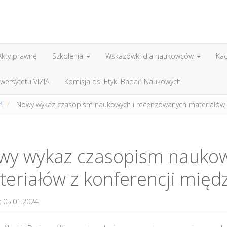
Akty prawne
Szkolenia
Wskazówki dla naukowców
Ka
wersytetu VIZJA
Komisja ds. Etyki Badań Naukowych
ń
Nowy wykaz czasopism naukowych i recenzowanych materiałów 
wy wykaz czasopism naukow
eriałów z konferencji mię
 05.01.2024