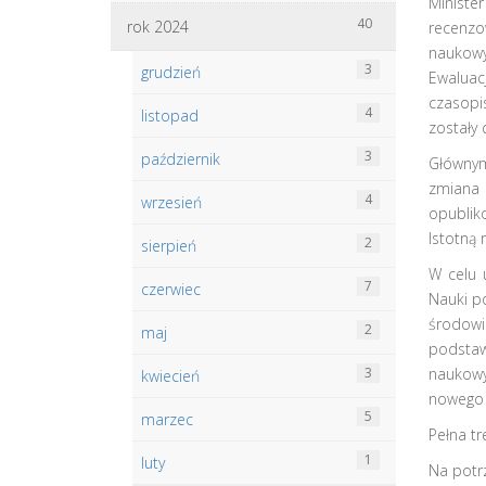
Ministe
40
rok 2024
recenzo
naukowy
3
grudzień
Ewaluac
czasopi
4
listopad
zostały 
3
październik
Głównym
zmiana 
4
wrzesień
opublik
Istotną 
2
sierpień
W celu 
7
czerwiec
Nauki p
środowi
2
maj
podstaw
3
naukowy
kwiecień
nowego 
5
marzec
Pełna t
1
luty
Na potr