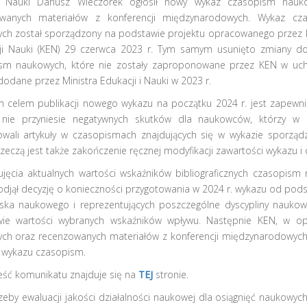
r Nauki Dariusz Wieczorek
ogłosił nowy wykaz czasopism nauk
wanych materiałów z konferencji międzynarodowych. Wykaz cz
ch został sporządzony na podstawie projektu opracowanego przez 
ji Nauki (KEN) 29 czerwca 2023 r. Tym samym usunięto zmiany do
sm naukowych, które nie zostały zaproponowane przez KEN w uch
dodane przez Ministra Edukacji i Nauki w 2023 r.
 celem publikacji nowego wykazu na początku 2024 r. jest zapewnie
nie przyniesie negatywnych skutków dla naukowców, którzy w 
owali artykuły w czasopismach znajdujących się w wykazie sporząd
rzeczą jest także zakończenie ręcznej modyfikacji zawartości wykazu 
ujęcia aktualnych wartości wskaźników bibliograficznych czasopism 
odjął decyzję o konieczności przygotowania w 2024 r. wykazu od po
ska naukowego i reprezentujących poszczególne dyscypliny nauko
ie wartości wybranych wskaźników wpływu. Następnie KEN, w opa
ch oraz recenzowanych materiałów z konferencji międzynarodowych w
wykazu czasopism.
reść komunikatu znajduje się na
TEJ
stronie.
zeby ewaluacji jakości działalności naukowej dla osiągnięć naukowy