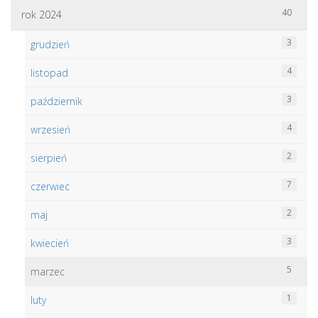
40
rok 2024
3
grudzień
4
listopad
3
październik
4
wrzesień
2
sierpień
7
czerwiec
2
maj
3
kwiecień
5
marzec
1
luty